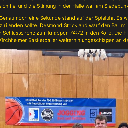
ich fiel und die Stimung in der Halle war am Siedepunk
. Genau noch eine Sekunde stand auf der Spieluhr. Es 
iri enden sollte. Desmond Strickland warf den Ball mi
der Schlusssirene zum knappen 74:72 in den Korb. Die 
Kirchheimer Basketballer weiterhin ungeschlagen an de