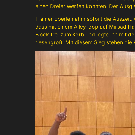
einen Dreier werfen konnten. Der Ausgle
Trainer Eberle nahm sofort die Auszeit
dass mit einem Alley-oop auf Mirsad Haz
Block frei zum Korb und legte ihn mit 
riesengroß. Mit diesem Sieg stehen die 