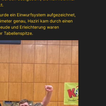
t.
wurde ein Einwurfsystem aufgezeichnet,
limeter genau, Haziri kam durch einen
Freude und Erleichterung waren
r Tabellenspitze.