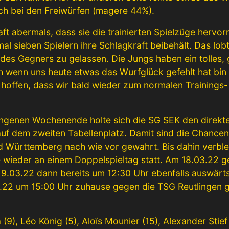
uch bei den Freiwürfen (magere 44%).
ft abermals, dass sie die trainierten Spielzüge hervo
al sieben Spielern ihre Schlagkraft beibehält. Das lob
 des Gegners zu gelassen. Die Jungs haben ein tolle
h wenn uns heute etwas das Wurfglück gefehlt hat bin i
 hoffen, dass wir bald wieder zum normalen Trainings
enen Wochenende holte sich die SG SEK den direkten
uf dem zweiten Tabellenplatz. Damit sind die Chancen
 Württemberg nach wie vor gewahrt. Bis dahin verblei
ieder an einem Doppelspieltag statt. Am 18.03.22 g
19.03.22 dann bereits um 12:30 Uhr ebenfalls auswär
04.22 um 15:00 Uhr zuhause gegen die TSG Reutlingen g
 (9), Léo König (5), Aloïs Mounier (15), Alexander Stief