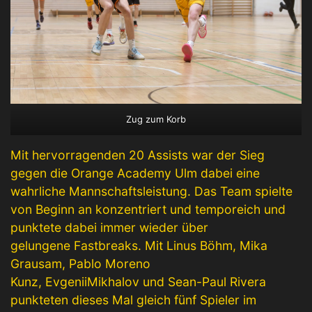
Zug zum Korb
Mit hervorragenden 20 Assists war der Sieg
gegen die Orange Academy Ulm dabei eine
wahrliche Mannschaftsleistung. Das Team spielte
von Beginn an konzentriert und temporeich und
punktete dabei immer wieder über
gelungene Fastbreaks. Mit Linus Böhm, Mika
Grausam, Pablo Moreno
Kunz, EvgeniiMikhalov und Sean-Paul Rivera
punkteten dieses Mal gleich fünf Spieler im