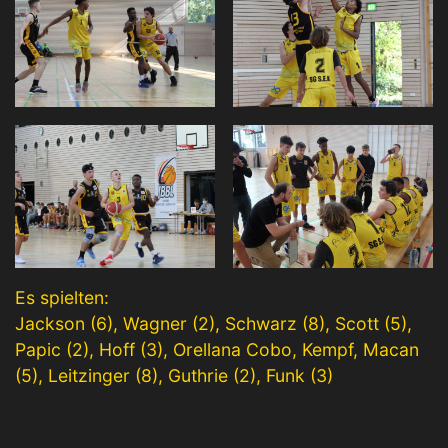
Es spielten:
Jackson (6), Wagner (2), Schwarz (8), Scott (5),
Papic (2), Hoff (3), Orellana Cobo, Kempf, Macan
(5), Leitzinger (8), Guthrie (2), Funk (3)