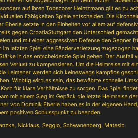
gen stehen sie abgeschlagen auf dem letzten Tabellenp
Besonders auf ihren Topscorer Heintzmann gilt es zu ac
ividuellen Fähigkeiten Spiele entscheiden. Die Kirchh
ner Eberle setzte in den Einheiten vor allem auf defensiv
its gegen CroatiaStuttgart den Unterschied gemacht h
ielen und mit einer aggressiven Defense den Gegner fr
h im letzten Spiel eine Bänderverletzung zugezogen hat, 
tärke in das entscheidende Spiel gehen. Der Ausfall v
iesen Verlust zu kompensieren. Um die Heimreise mit e
 Die Leimener werden sich keineswegs kampflos gesch
en. Wichtig wird es sein, das bewährte schnelle Ums
Korb für klare Verhältnisse zu sorgen. Das Spiel fin
Team mit einem Sieg im Gepäck die letzte Heimreise de
änner von Dominik Eberle haben es in der eigenen Han
inem positiven Schlusspunkt zu beenden.
Wanzke, Nicklaus, Seggio, Schwanenberg, Matesic