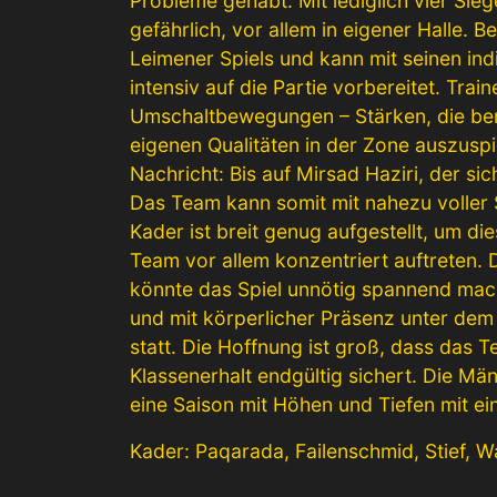
Probleme gehabt. Mit lediglich vier Sie
gefährlich, vor allem in eigener Halle. 
Leimener Spiels und kann mit seinen ind
intensiv auf die Partie vorbereitet. Trai
Umschaltbewegungen – Stärken, die bere
eigenen Qualitäten in der Zone auszusp
Nachricht: Bis auf Mirsad Haziri, der sic
Das Team kann somit mit nahezu voller S
Kader ist breit genug aufgestellt, um d
Team vor allem konzentriert auftreten.
könnte das Spiel unnötig spannend mach
und mit körperlicher Präsenz unter dem 
statt. Die Hoffnung ist groß, dass das 
Klassenerhalt endgültig sichert. Die M
eine Saison mit Höhen und Tiefen mit e
Kader: Paqarada, Failenschmid, Stief, 