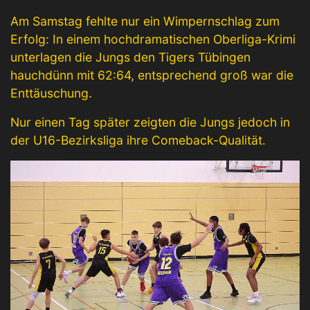
Am Samstag fehlte nur ein Wimpernschlag zum
Erfolg: In einem hochdramatischen Oberliga-Krimi
unterlagen die Jungs den Tigers Tübingen
hauchdünn mit 62:64, entsprechend groß war die
Enttäuschung.
Nur einen Tag später zeigten die Jungs jedoch in
der U16-Bezirksliga ihre Comeback-Qualität.