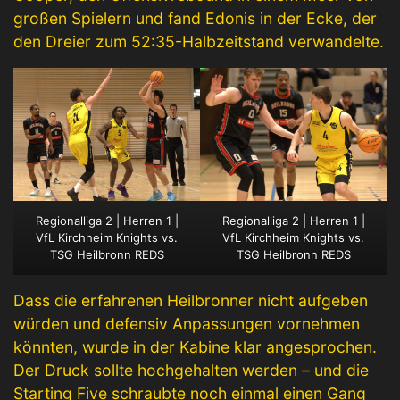
großen Spielern und fand Edonis in der Ecke, der
den Dreier zum 52:35-Halbzeitstand verwandelte.
Regionalliga 2 | Herren 1 |
Regionalliga 2 | Herren 1 |
VfL Kirchheim Knights vs.
VfL Kirchheim Knights vs.
TSG Heilbronn REDS
TSG Heilbronn REDS
Dass die erfahrenen Heilbronner nicht aufgeben
würden und defensiv Anpassungen vornehmen
könnten, wurde in der Kabine klar angesprochen.
Der Druck sollte hochgehalten werden – und die
Starting Five schraubte noch einmal einen Gang