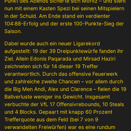
Punkt des Abends sicherte sich Moritz – und steht
nun mit einem Kasten Spezi bei seinen Mitspielern
in der Schuld. Am Ende stand ein verdienter
104:88-Erfolg und der erste 100-Punkte-Sieg der
Saison.
Dabei wurde auch ein neuer Ligarekord
aufgestellt: 19 der 39 Dreipunktewürfe fanden ihr
Ziel. Allein Edonis Paqarada und Mirsad Haziri
zeichneten sich für 14 dieser 19 Treffer
verantwortlich. Durch das offensive Feuerwerk
und zahlreiche zweite Chancen – vor allem durch
die Big Men Andi, Alex und Clarence – fielen die 19
Ballverluste weniger ins Gewicht. Insgesamt
verbuchte der VfL 17 Offensivrebounds, 10 Steals
und 4 Blocks. Gepaart mit knapp 60 Prozent
Trefferquote aus dem Feld (bei 7 von 9
verwandelten Freiwürfen) war es eine rundum