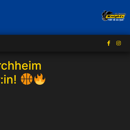
rchheim
:in!