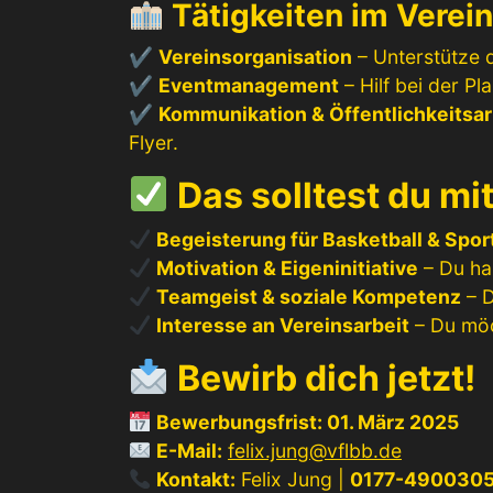
Tätigkeiten im Verei
✔
Vereinsorganisation
– Unterstütze 
✔
Eventmanagement
– Hilf bei der P
✔
Kommunikation & Öffentlichkeitsar
Flyer.
Das solltest du mi
Begeisterung für Basketball & Spor
Motivation & Eigeninitiative
– Du ha
Teamgeist & soziale Kompetenz
– D
Interesse an Vereinsarbeit
– Du möch
Bewirb dich jetzt!
Bewerbungsfrist: 01. März 2025
E-Mail:
felix.jung@vflbb.de
Kontakt:
Felix Jung |
0177-490030