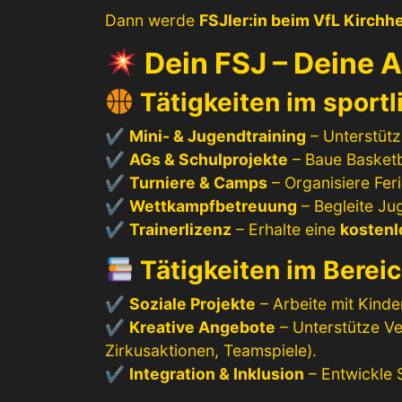
Dann werde
FSJler:in beim VfL Kirch
Dein FSJ – Deine 
Tätigkeiten im sportl
✔
Mini- & Jugendtraining
– Unterstütz
✔
AGs & Schulprojekte
– Baue Basketb
✔
Turniere & Camps
– Organisiere Fer
✔
Wettkampfbetreuung
– Begleite Ju
✔
Trainerlizenz
– Erhalte eine
kostenl
Tätigkeiten im Bereic
✔
Soziale Projekte
– Arbeite mit Kinde
✔
Kreative Angebote
– Unterstütze Ve
Zirkusaktionen, Teamspiele).
✔
Integration & Inklusion
– Entwickle 